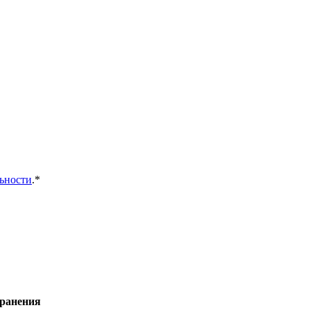
ьности
.*
хранения