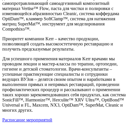
самопротравливающий самоадгезивный композитный
материал Vertise™ Flow, паста для чистки и полировки с
изменяющейся абразивностью Cleanic, система коффердама
OptiDam™, кламмер SoftClamp™, система для натяжения
матриц SuperMat™, инструмент для моделирования
Compothixo™.
Приоритет компании Kerr – качество продукции,
позволяющей создать высокоэстетичную реставрацию и
получить предсказуемые результаты.
Для успешного применения материалов Kerr врачами мы
проводим лекции и мастер-классы по терапии, ортопедии,
гигиене и детской стоматологии. Врачи-консультанты –
успешные практикующие специалисты и сотрудники
ведущих ВУЗов – делятся своим опытом и наработками в
выполнении прямых и непрямых реставраций, проведении
профилактических процедур и рассказывают о применении
таких хорошо зарекомендовавших себя продуктах, как система
SonicFill™, Harmonize™, Herculite™ XRV Ultra™, OptiBond™
Universal и FL, Maxcem, NX3, OptiDam™, SuperMat, Cleanic и
многих других.
Расписание мероприятий