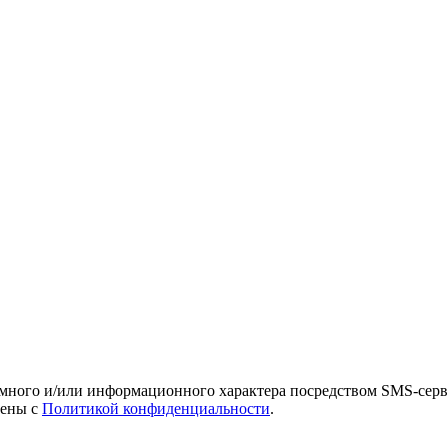
амного и/или информационного характера посредством SMS-серв
лены с
Политикой конфиденциальности
.