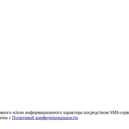
амного и/или информационного характера посредством SMS-серв
лены с
Политикой конфиденциальности
.