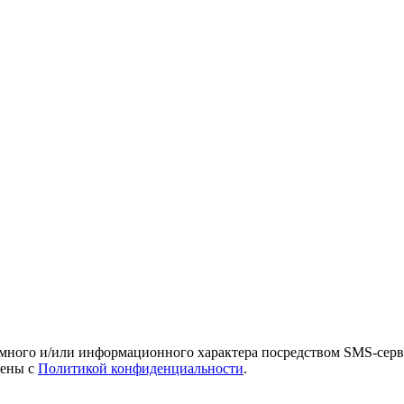
амного и/или информационного характера посредством SMS-серв
лены с
Политикой конфиденциальности
.