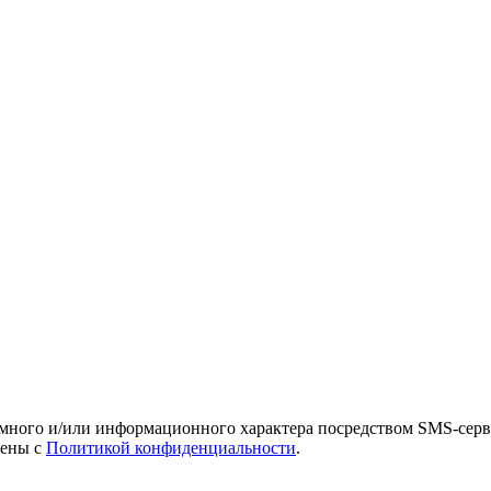
амного и/или информационного характера посредством SMS-серв
лены с
Политикой конфиденциальности
.