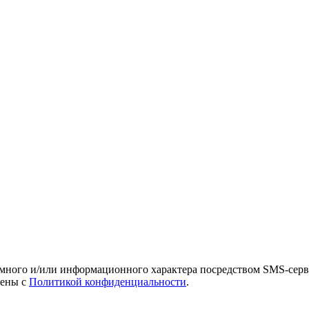
амного и/или информационного характера посредством SMS-серв
лены с
Политикой конфиденциальности
.