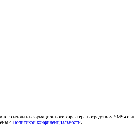
амного и/или информационного характера посредством SMS-серв
лены с
Политикой конфиденциальности
.