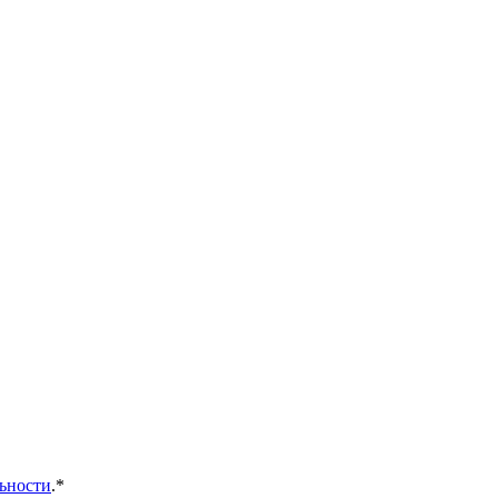
ьности
.*