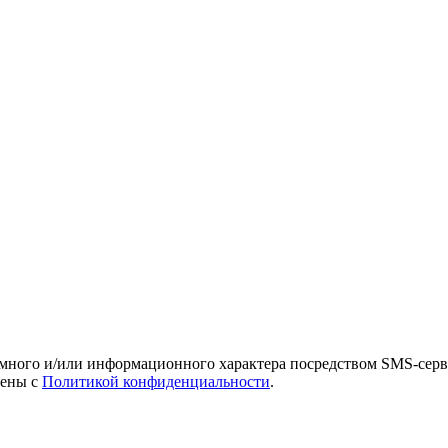
амного и/или информационного характера посредством SMS-серв
лены с
Политикой конфиденциальности
.