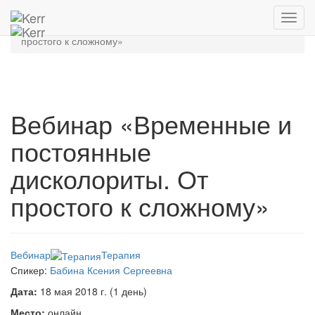
Главная
Архив мероприятий
Toggl
Вебинар «Временные и постоянные дисколориты. От
navig
простого к сложному»
Вебинар «Временные и
постоянные
дисколориты. От
простого к сложному»
Вебинар
Терапия
Спикер:
Бабина Ксения Сергеевна
Дата:
18 мая 2018 г. (1 день)
Место:
онлайн