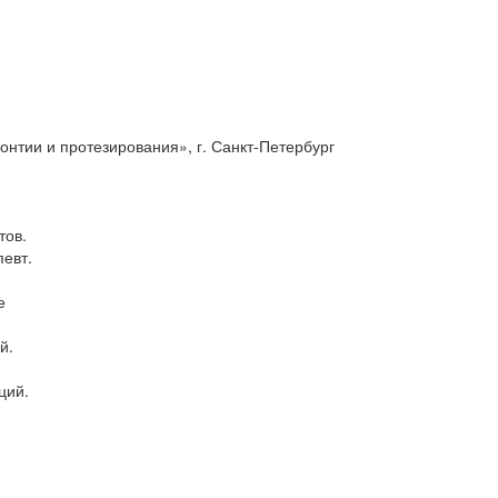
онтии и протезирования», г. Санкт-Петербург
тов.
певт.
е
й.
ций.