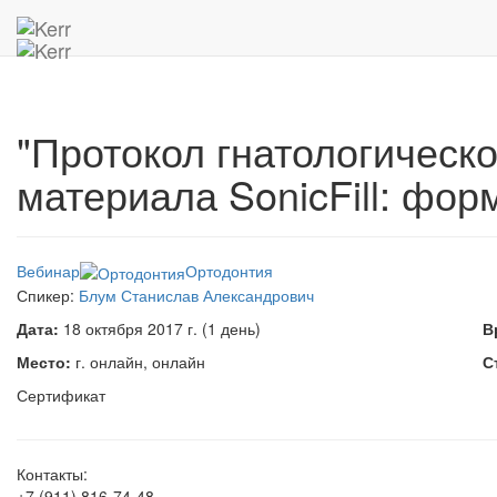
Главная
Архив мероприятий
"Протокол гнатологической
"Протокол гнатологичес
материала SonicFill: фо
Вебинар
Ортодонтия
Спикер:
Блум Станислав Александрович
Дата:
18 октября 2017 г. (1 день)
В
Место:
г. онлайн, онлайн
С
Сертификат
Контакты:
+7 (911) 816-74-48
,