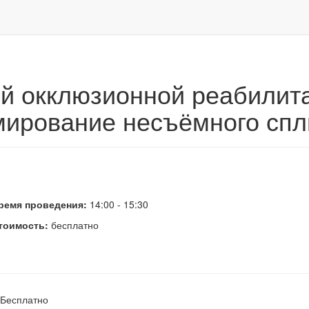
 окклюзионной реабилитации с помощью материала SonicFill: форм
кой окклюзионной реабили
рмирование несъёмного спл
ремя проведения:
14:00 - 15:30
тоимость:
бесплатно
Бесплатно