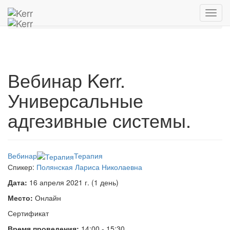
Главная
Архив мероприятий
Toggl
Вебинар Kerr. Универсальные адгезивные системы.
navig
Вебинар Kerr.
Универсальные
адгезивные системы.
Вебинар
Терапия
Спикер:
Полянская Лариса Николаевна
Дата:
16 апреля 2021 г. (1 день)
Место:
Онлайн
Сертификат
Время проведения:
14:00 - 15:30