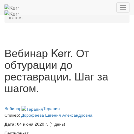
Главная
Архив мероприятий
Toggl
Вебинар Kerr. От обтурации до реставрации. Шаг за
navig
шагом.
Вебинар Kerr. От
обтурации до
реставрации. Шаг за
шагом.
Вебинар
Терапия
Спикер:
Дорофеева Евгения Александровна
Дата:
04 июня 2020 г. (1 день)
Сертификат