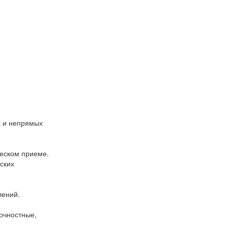
х и непрямых
еском приеме.
ских
лений.
очностные,