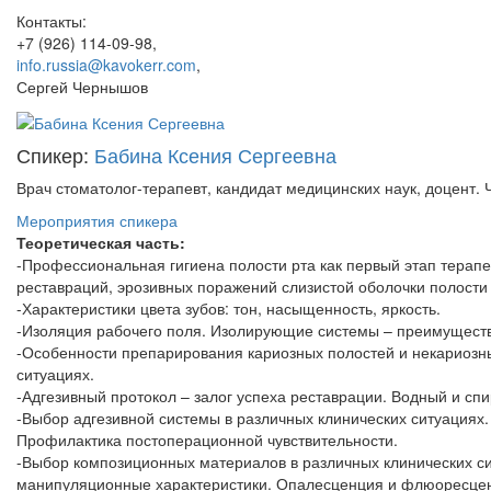
Контакты:
+7 (926) 114-09-98
,
info.russia@kavokerr.com
,
Сергей Чернышов
Спикер:
Бабина Ксения Сергеевна
Врач стоматолог-терапевт, кандидат медицинских наук, доцент. Ч
Мероприятия спикера
Теоретическая часть:
-Профессиональная гигиена полости рта как первый этап терап
реставраций, эрозивных поражений слизистой оболочки полости 
-Характеристики цвета зубов: тон, насыщенность, яркость.
-Изоляция рабочего поля. Изолирующие системы – преимуществ
-Особенности препарирования кариозных полостей и некариозны
ситуациях.
-Адгезивный протокол – залог успеха реставрации. Водный и спи
-Выбор адгезивной системы в различных клинических ситуациях.
Профилактика постоперационной чувствительности.
-Выбор композиционных материалов в различных клинических си
манипуляционные характеристики. Опалесценция и флюоресце