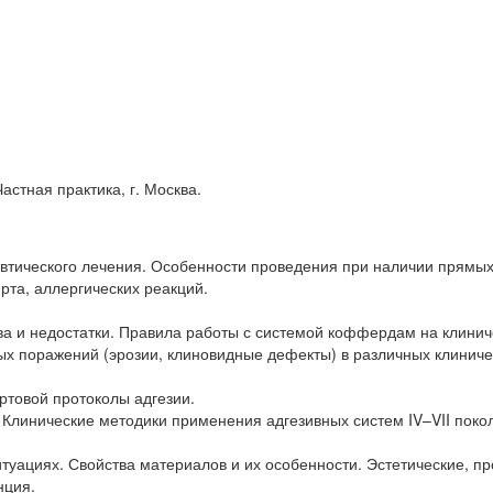
астная практика, г. Москва.
евтического лечения. Особенности проведения при наличии прямы
рта, аллергических реакций.
а и недостатки. Правила работы с системой коффердам на клинич
х поражений (эрозии, клиновидные дефекты) в различных клиниче
ртовой протоколы адгезии.
 Клинические методики применения адгезивных систем IV–VII поко
туациях. Свойства материалов и их особенности. Эстетические, пр
нция.