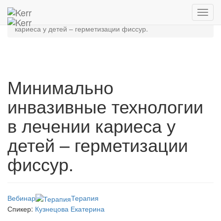
Главная
Архив мероприятий
Toggl
Минимально инвазивные технологии в лечении
navig
кариеса у детей – герметизации фиссур.
Минимально
инвазивные технологии
в лечении кариеса у
детей – герметизации
фиссур.
Вебинар
Терапия
Спикер:
Кузнецова Екатерина