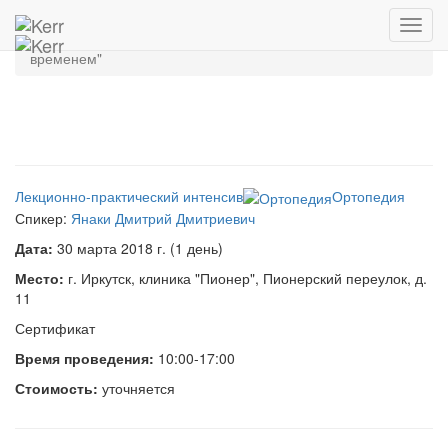
Главная
Архив мероприятий
Toggl
Мастер-класс "Виниры: концепции, проверенные
navig
временем"
Лекционно-практический интенсив
Ортопедия
Спикер:
Янаки Дмитрий Дмитриевич
Дата:
30 марта 2018 г. (1 день)
Место:
г. Иркутск, клиника "Пионер", Пионерский переулок, д.
11
Сертификат
Время проведения:
10:00-17:00
Стоимость:
уточняется