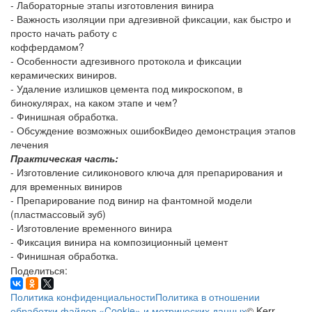
- Лабораторные этапы изготовления винира
- Важность изоляции при адгезивной фиксации, как быстро и
просто начать работу с
коффердамом?
- Особенности адгезивного протокола и фиксации
керамических виниров.
- Удаление излишков цемента под микроскопом, в
бинокулярах, на каком этапе и чем?
- Финишная обработка.
- Обсуждение возможных ошибокВидео демонстрация этапов
лечения
Практическая часть:
- Изготовление силиконового ключа для препарирования и
для временных виниров
- Препарирование под винир на фантомной модели
(пластмассовый зуб)
- Изготовление временного винира
- Фиксация винира на композиционный цемент
- Финишная обработка.
Поделиться:
Политика конфиденциальности
Политика в отношении
обработки файлов «Cookie» и метрических данных
© Kerr,