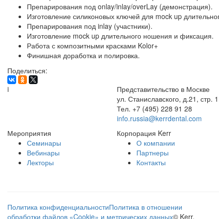
Препарирования под onlay/inlay/overLay (демонстрация).
Изготовление силиконовых ключей для mock up длительно
Препарирования под inlay (участники).
Изготовление mock up длительного ношения и фиксация.
Работа с композитными красками Kolor+
Финишная доработка и полировка.
Поделиться:
i
Представительство в Москве
ул. Станиславского, д.21, стр. 1
Тел. +7 (495) 228 91 28
info.russia@kerrdental.com
Мероприятия
Корпорация Kerr
Семинары
О компании
Вебинары
Партнеры
Лекторы
Контакты
Политика конфиденциальности
Политика в отношении
обработки файлов «Cookie» и метрических данных
© Kerr,