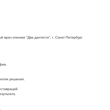
й врач клиники "Два дантиста", г. Санкт-Петербург
фии.
нятия решения.
еставраций.
зультата.
.