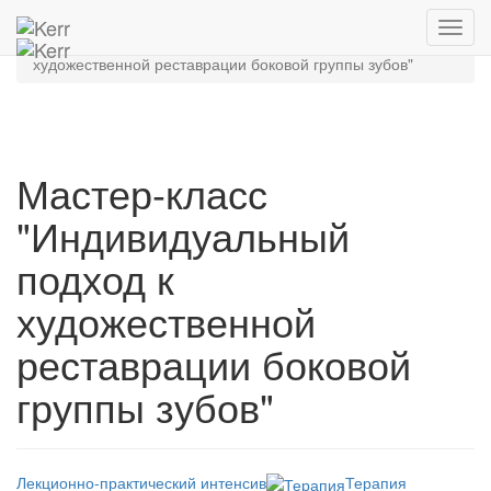
Главная
Архив мероприятий
Toggl
Мастер-класс "Индивидуальный подход к
navig
художественной реставрации боковой группы зубов"
Мастер-класс
"Индивидуальный
подход к
художественной
реставрации боковой
группы зубов"
Лекционно-практический интенсив
Терапия