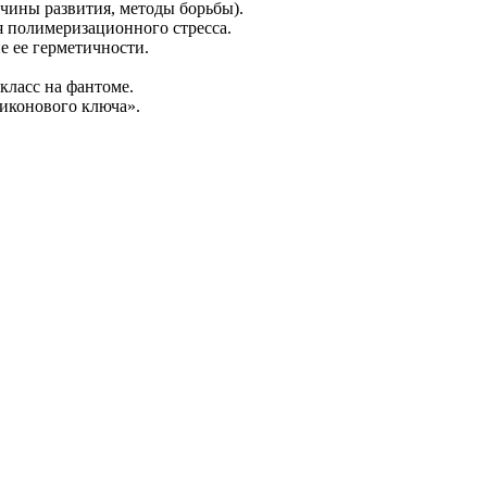
чины развития, методы борьбы).
я полимеризационного стресса.
е ее герметичности.
класс на фантоме.
ликонового ключа».