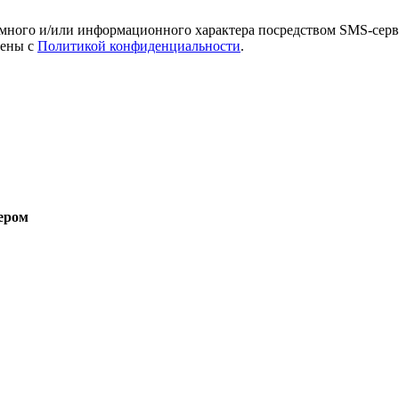
амного и/или информационного характера посредством SMS-серв
лены с
Политикой конфиденциальности
.
ером